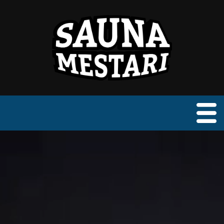
Etusivu
PalmuPore
Matkailuvaunu
PönttöSauna