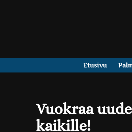
Etusivu
Pal
Vuokraa uuden
kaikille!