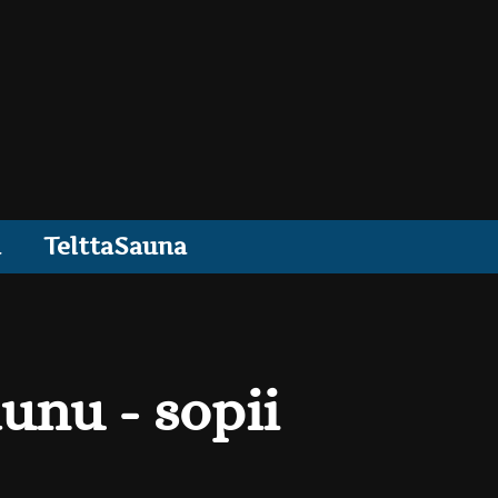
a
TelttaSauna
unu - sopii