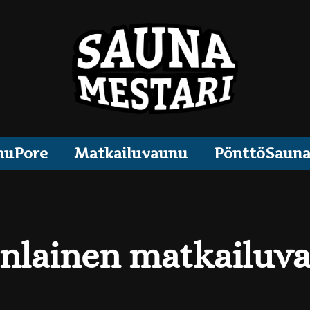
muPore
Matkailuvaunu
PönttöSaun
lainen matkailuva