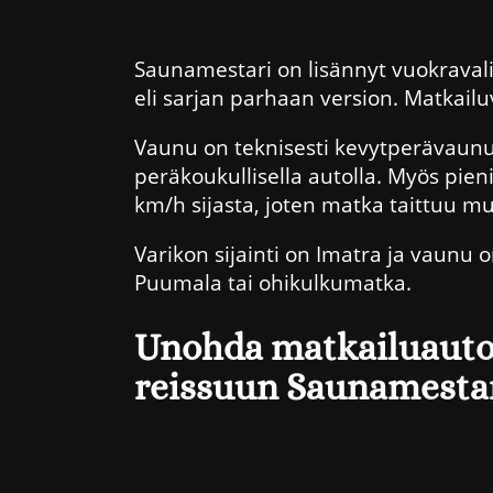
Saunamestari on lisännyt vuokrava
eli sarjan parhaan version. Matkai
Vaunu on teknisesti kevytperävaunu, 
peräkoukullisella autolla. Myös pien
km/h sijasta, joten matka taittuu 
Varikon sijainti on Imatra ja vaunu 
Puumala tai ohikulkumatka.
Unohda matkailuautot
reissuun Saunamesta