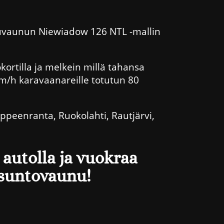
uvaunun Niewiadow 126 NTL -mallin
kortilla ja melkein millä tahansa
 km/h karavaanareille totutun 80
appeenranta, Ruokolahti, Rautjärvi,
autolla ja vuokraa
suntovaunu!