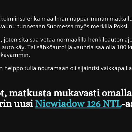
likoimiinsa ehkä maailman näppärimmän matkail
luvaunu tunnetaan Suomessa myös merkillä Poksi.
joten sitä saa vetää normaalilla henkilöauton ajo
i auto käy. Tai sähköauto! Ja vauhtia saa olla 100
mukavammin.
on helppo tulla noutamaan oli sijaintisi vaikkapa L
, matkusta mukavasti omalla 
rin uusi
Niewiadow 126 NTL
-a