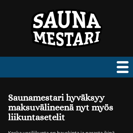
Etusivu
Saunamestari hyväksyy
PalmuPore
maksuvälineenä nyt myös
Matkailuvaunu
liikuntasetelit
PönttöSauna
Koska vesiliikunta on hauskinta ja parasta ikinä,