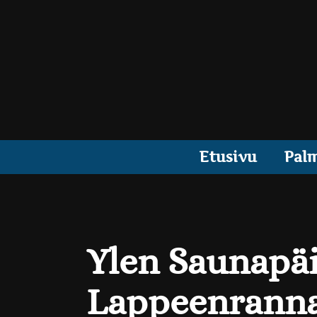
Etusivu
Pal
Ylen Saunapäi
Lappeenrannan