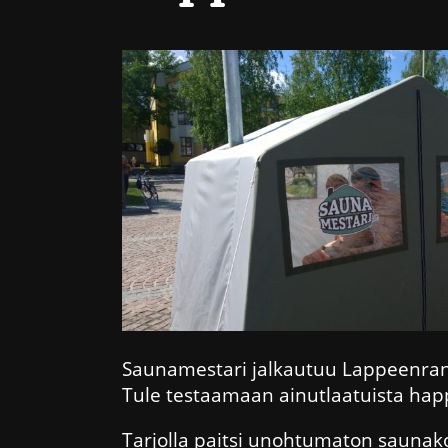
Saunamestari jalkautuu Lappeenrann
Tule testaamaan ainutlaatuista happ
Tarjolla paitsi unohtumaton saunakok