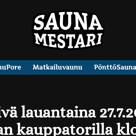
muPore
Matkailuvaunu
PönttöSaun
vä lauantaina 27.7.2
 kauppatorilla klo