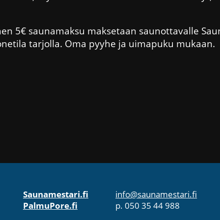
inen 5€ saunamaksu maksetaan saunottavalle Saun
netila tarjolla. Oma pyyhe ja uimapuku mukaan.
Saunamestari.fi
info@saunamestari.fi
PalmuPore.fi
p. 050 35 44 988