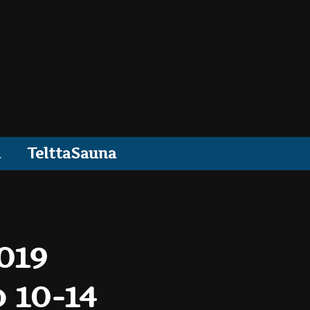
a
TelttaSauna
019
 10-14