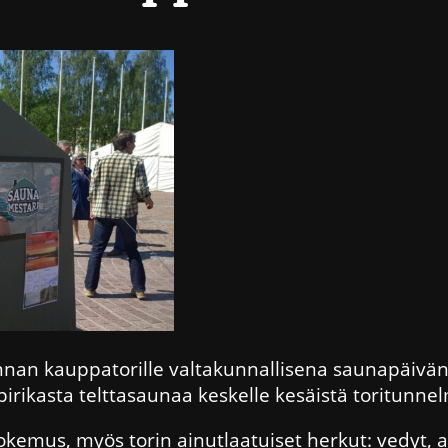
an kauppatorille valtakunnallisena saunapäivänä
irikasta telttasaunaa keskelle kesäistä toritunne
emus, myös torin ainutlaatuiset herkut: vedyt, ato