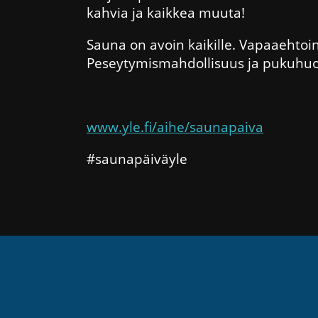
kahvia ja kaikkea muuta!
Sauna on avoin kaikille. Vapaaehto
Peseytymismahdollisuus ja pukuhuo
www.yle.fi/aihe/saunapaiva
#saunapäiväyle